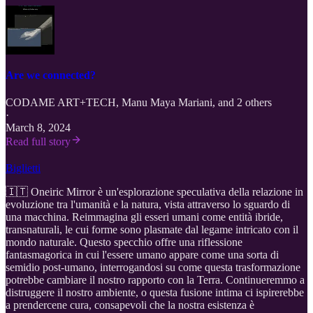
Are we connected?
CODAME ART+TECH
,
Manu Maya Mariani
, and 2 others
·
March 8, 2024
Read full story
Biglietti
🇮🇹 Oneiric Mirror è un'esplorazione speculativa della relazione in
evoluzione tra l'umanità e la natura, vista attraverso lo sguardo di
una macchina. Reimmagina gli esseri umani come entità ibride,
transnaturali, le cui forme sono plasmate dal legame intricato con il
mondo naturale. Questo specchio offre una riflessione
fantasmagorica in cui l'essere umano appare come una sorta di
semidio post-umano, interrogandosi su come questa trasformazione
potrebbe cambiare il nostro rapporto con la Terra. Continueremmo a
distruggere il nostro ambiente, o questa fusione intima ci ispirerebbe
a prendercene cura, consapevoli che la nostra esistenza è