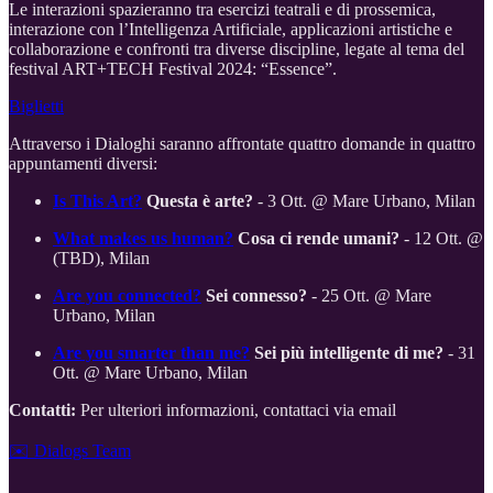
Le interazioni spazieranno tra esercizi teatrali e di prossemica,
interazione con l’Intelligenza Artificiale, applicazioni artistiche e
collaborazione e confronti tra diverse discipline, legate al tema del
festival ART+TECH Festival 2024: “Essence”.
Biglietti
Attraverso i Dialoghi saranno affrontate quattro domande in quattro
appuntamenti diversi:
Is This Art?
Questa è arte?
- 3 Ott. @ Mare Urbano, Milan
What makes us human?
Cosa ci rende umani?
- 12 Ott. @
(TBD), Milan
Are you connected?
Sei connesso?
- 25 Ott. @ Mare
Urbano, Milan
Are you smarter than me?
Sei più intelligente di me?
- 31
Ott. @ Mare Urbano, Milan
Contatti:
Per ulteriori informazioni, contattaci via email
✉️ Dialogs Team