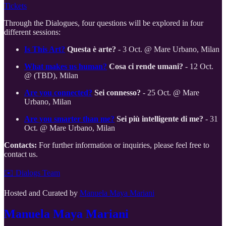
Tickets
Through the Dialogues, four questions will be explored in four
different sessions:
Is This Art?
Questa è arte?
- 3 Oct. @ Mare Urbano, Milan
What makes us human?
Cosa ci rende umani?
- 12 Oct.
@ (TBD), Milan
Are you connected?
Sei connesso?
- 25 Oct. @ Mare
Urbano, Milan
Are you smarter than me?
Sei più intelligente di me?
- 31
Oct. @ Mare Urbano, Milan
Contacts:
For further information or inquiries, please feel free to
contact us.
✉️ Dialogs Team
Hosted and Curated by
Manuela Maya Mariani
Manuela Maya Mariani