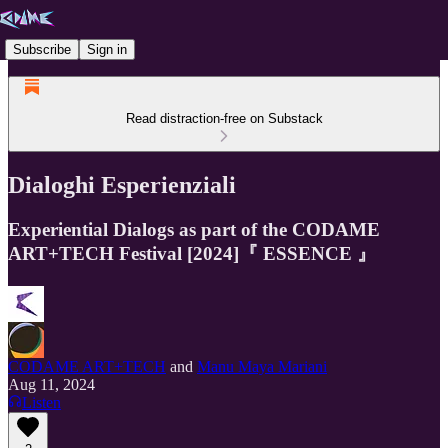
Subscribe
Sign in
Read distraction-free on Substack
Dialoghi Esperienziali
Experiential Dialogs as part of the CODAME
ART+TECH Festival [2024]『 ESSENCE 』
CODAME ART+TECH
and
Manu Maya Mariani
Aug 11, 2024
Listen