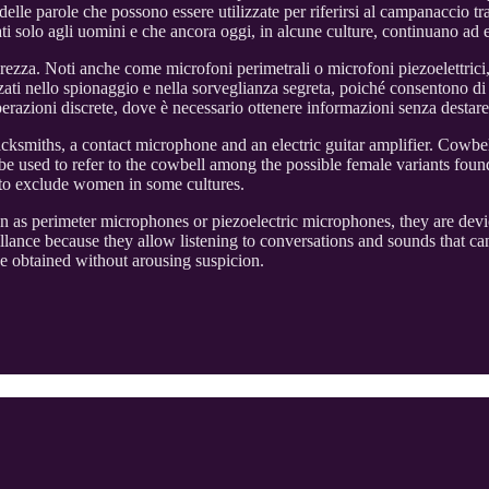
elle parole che possono essere utilizzate per riferirsi al campanaccio tra 
vati solo agli uomini e che ancora oggi, in alcune culture, continuano ad
ezza. Noti anche come microfoni perimetrali o microfoni piezoelettrici, 
izzati nello spionaggio e nella sorveglianza segreta, poiché consentono d
razioni discrete, dove è necessario ottenere informazioni senza destare 
smiths, a contact microphone and an electric guitar amplifier. Cowbell
be used to refer to the cowbell among the possible female variants found i
e to exclude women in some cultures.
wn as perimeter microphones or piezoelectric microphones, they are devi
llance because they allow listening to conversations and sounds that c
be obtained without arousing suspicion.