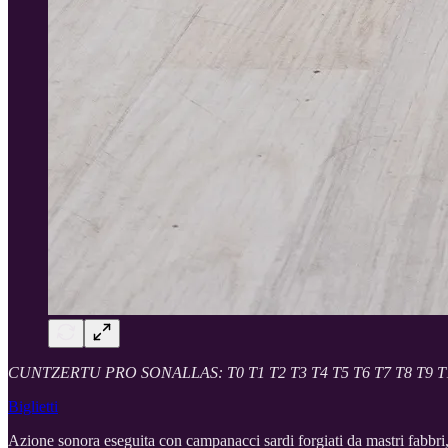
CUNTZERTU PRO SONALLAS: T0 T1 T2 T3 T4 T5 T6 T7 T8 T9 T1
Biglietti
Azione sonora eseguita con campanacci sardi forgiati da mastri fabbri,