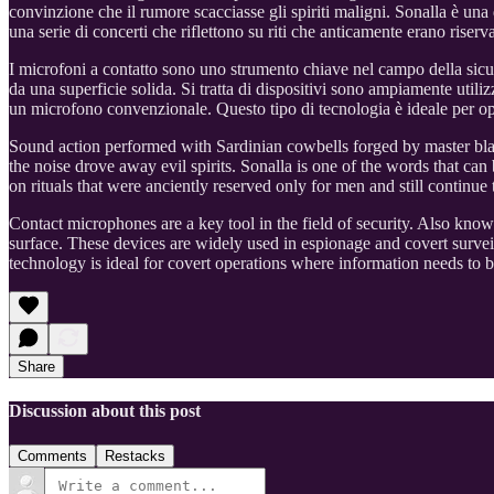
convinzione che il rumore scacciasse gli spiriti maligni. Sonalla è una d
una serie di concerti che riflettono su riti che anticamente erano riser
I microfoni a contatto sono uno strumento chiave nel campo della sicur
da una superficie solida. Si tratta di dispositivi sono ampiamente util
un microfono convenzionale. Questo tipo di tecnologia è ideale per ope
Sound action performed with Sardinian cowbells forged by master black
the noise drove away evil spirits. Sonalla is one of the words that can 
on rituals that were anciently reserved only for men and still continu
Contact microphones are a key tool in the field of security. Also kno
surface. These devices are widely used in espionage and covert survei
technology is ideal for covert operations where information needs to 
Share
Discussion about this post
Comments
Restacks